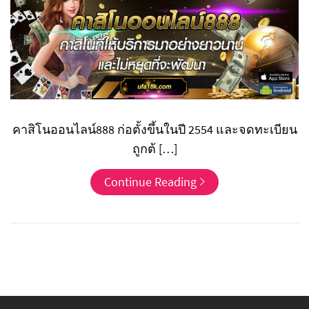
คาสิโนออนไลน์888 ก่อตั้งขึ้นในปี 2554 และจดทะเบียน
ถูกต้ […]
Continue Reading