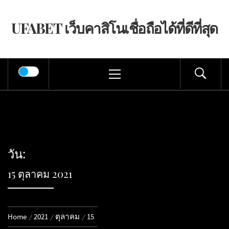
Skip
to
UFABET เว็บคาสิโนเชื่อถือได้ที่ดีที่สุด
content
Primary
Menu
วัน:
15 ตุลาคม 2021
Home
2021
ตุลาคม
15