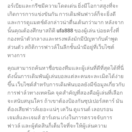
อร์เบียและกรีซมีความโดดเด่น ยิ่งมีโอกาสสูงที่จะ
เกิดการการแข่งขันกัน การเดิมพันฟาวล์ก็จะยิ่งดี
และการดูแมตช์ดังกล่าวน่าตื่นเต้นกว่ามาก หลังจาก
นั้นคุณต้องศึกษาสถิติ
ufa888
ของผู้เล่น บ่อยครั้งที่
กองหน้าตัวกลางและทรงพลังมักมีปัญหากับคำพูด
ส่วนตัว สถิติการฟาวล์ในลีกชั้นนำมีอยู่ที่เว็บไซต์
ทางการ
คุณสามารถค้นหาชื่อของทีมและผู้เล่นที่ดีที่สุดได้ที่นี่
ดังนั้นการเดิมพันผู้เล่นบอลแต่ละคนจะละเมิดได้ง่าย
ขึ้น เว็บไซต์สำหรับการเดิมพันบอลยังมีข้อมูลเกี่ยวกับ
การฟาล์วทางเทคนิค จุดสำคัญที่สองคือผู้เล่นที่เลือก
จะสนับสนุนใคร ถ้าเขาต้องป้องกันซุปเปอร์สตาร์ มัน
ต้องเสียฟาวล์เยอะแน่ๆ เควิน ดูแรนต์ เลอบรอน
เจมส์และเจมส์ ฮาร์เดน เก่งในการตรวจจับการ
ฟาวล์ และผู้ตัดสินก็เต็มใจที่จะให้ผู้เล่นความ