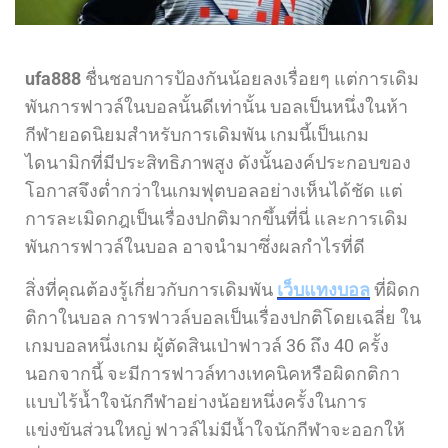
ufa888
ชื่นชอบการป้องกันน้อยลงเรื่อยๆ แต่การเดิม
พันการฟาวล์ในบอลนั้นดีเท่านั้น บอลเป็นหนึ่งในห้า
กีฬายอดนิยมสำหรับการเดิมพัน เกมนี้เป็นเกม
ไดนามิกที่มีประสิทธิภาพสูง ดังนั้นองค์ประกอบของ
โอกาสจึงต่ำกว่าในเกมฟุตบอลอย่างเห็นได้ชัด แต่
การละเมิดกฎเป็นเรื่องปกติมากขึ้นที่นี่ และการเดิม
พันการฟาวล์ในบอล อาจนำมาซึ่งผลกำไรที่ดี
สิ่งที่คุณต้องรู้เกี่ยวกับการเดิมพัน
เว็บแทงบอล
ที่ผิดก
ติกาในบอล การฟาวล์บอลเป็นเรื่องปกติโดยเฉลี่ย ใน
เกมบอลหนึ่งเกม ผู้ตัดสินเป่าฟาวล์ 36 ถึง 40 ครั้ง
นอกจากนี้ จะมีการฟาวล์ทางเทคนิคหรือผิดกติกา
แบบไร้น้ำใจนักกีฬาอย่างน้อยหนึ่งครั้งในการ
แข่งขันส่วนใหญ่ ฟาวล์ไม่มีน้ำใจนักกีฬาจะออกให้