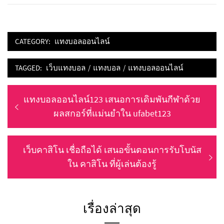
CATEGORY:
แทงบอลออนไลน์
TAGGED:
เว็บแทงบอล
/
แทงบอล
/
แทงบอลออนไลน์
แทงบอลออนไลน์123 เสนอการเดิมพันกีฬาด้วย
ผลสกอร์ที่แม่นยำใน ufabet123
เว็บคาสิโน เชื่อถือได้ เสนอขั้นตอนการรับโบนัส
ใน คาสิโน ที่ผู้เล่นต้องรู้
เรื่องล่าสุด