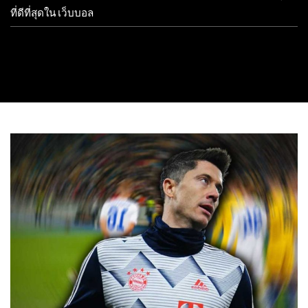
ที่ดีที่สุดใน เว็บบอล