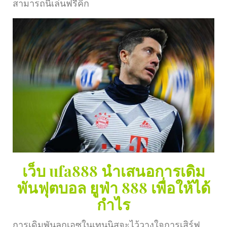
สามารถนี้เล่นฟรีคิก
เว็บ ufa888 นำเสนอการเดิม
พันฟุตบอล ยูฟ่า 888 เพื่อให้ได้
กำไร
การเดิมพันลูกเอซในเทนนิสจะไว้วางใจการเสิร์ฟ