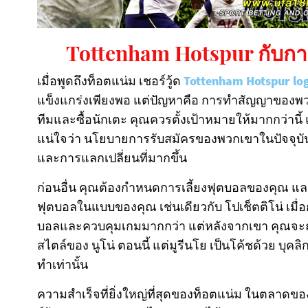
Tottenham Hotspur กับการ
เมื่อพูดถึงท็อตแน่ม เชอร์วู้ด
Tottenham Hotspur lo
แข็งแกร่งเพียงพอ แต่ปัญหาคือ การทำสัญญาของพวก
ทีมและซื้อนักเตะ คุณควรตั้งเป้าหมายให้มากกว่านี้ แล
แน่ใจว่า นโยบายการรับสมัครของพวกเขาในปัจจุบัน
และการแลกเปลี่ยนที่มากขึ้น
ก่อนอื่น คุณต้องกำหนดการเลี้ยงฟุตบอลของคุณ และก
ฟุตบอลในแบบของคุณ เช่นเดียวกับ โปเช็ตติโน่ เม
บอลและควบคุมเกมมากกว่า แต่หลังจากเขา คุณจะถูกแ
สไตล์ของ นูโน่ ตอนนี้ แต่มูรีนโย เป็นโค้ชด้วย บุค
ทำเท่านั้น
ความสำเร็จที่ยิ่งใหญ่ที่สุดของท็อตแน่ม ในตลาดของ