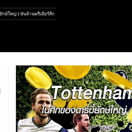
กษ์ใหญ่ 1 พันล้านพรีเมียร์ลีก
่