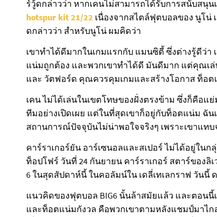
ร์วู้ดกล่าวว่า หากเคนไม่สามารถได้รับการสนับสนุ
hotspur kit 21/22
เนื่องจากสไตล์ฟุตบอลของ นูโน่ เขา
ดกล่าวว่า สำหรับนูโน่ ผมคิดว่า
เขาทำได้ดีมากในเกมแรกกับ แมนซิตี้ ซึ่งต่างรู้ดีว่า 
แน่มถูกต้อง และพวกเขาทำได้ดี มันดีมาก แต่คุณเล่นต่อ
และ วัตฟอร์ด คุณควรคุมเกมและสร้างโอกาส ท็อตแ
เคน ไม่ได้เล่นในเขตโทษของฝั่งตรงข้าม ซึ่งก็คือแย
ทีมอย่างเปิดเผย แต่ในที่สุดเขาก็อยู่กับท็อตแน่ม ฉัน
สถานการณ์ปัจจุบันไม่น่าพอใจจริงๆ เพราะเขาแทบ
คาร์ราเกอร์ยัน อาร์เซนอลและสเปอร์ ไม่ได้อยู่ในกลุ่ม 
ท็อปโฟร์ วันที่ 24 กันยายน คาร์ราเกอร์ สตาร์ของลิเ
6 ในสุดสัปดาห์นี้ ในคอลัมน์ใน เดลี่เทเลกราฟ วันนี้ 
แนวคิดของฟุตบอล BIG6 นั้นล้าสมัยแล้ว และตอนนี้เรา
และท็อตแน่มกังวล คือพวกเขาตามหลังแชมป์มาไก