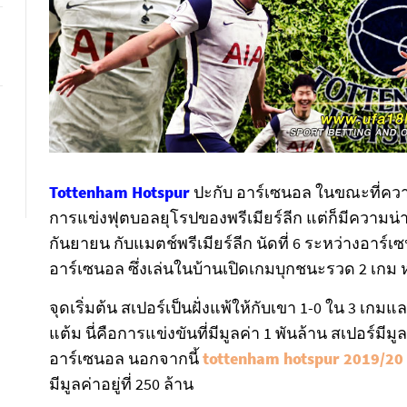
Tottenham Hotspur
ปะกับ อาร์เซนอล ในขณะที่คว
การแข่งฟุตบอลยุโรปของพรีเมียร์ลีก แต่ก็มีความน่าส
กันยายน กับแมตช์พรีเมียร์ลีก นัดที่ 6 ระหว่างอา
อาร์เซนอล ซึ่งเล่นในบ้านเปิดเกมบุกชนะรวด 2 เกม 
จุดเริ่มต้น สเปอร์เป็นฝั่งแพ้ให้กับเขา 1-0 ใน 3 เก
แต้ม นี่คือการแข่งขันที่มีมูลค่า 1 พันล้าน สเปอร์มี
อาร์เซนอล นอกจากนี้
tottenham hotspur 2019/20
มีมูลค่าอยู่ที่ 250 ล้าน