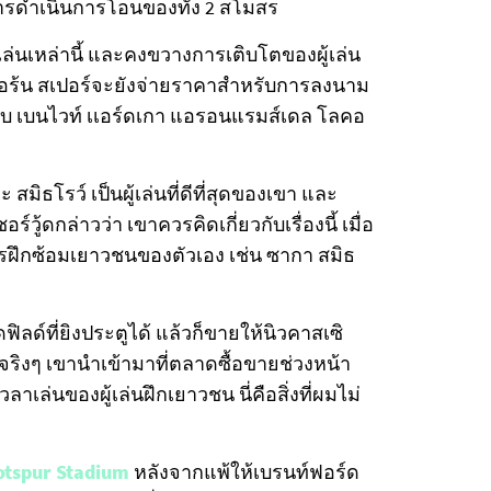
บการดำเนินการโอนของทั้ง 2 สโมสร
เล่นเหล่านี้ และคงขวางการเติบโตของผู้เล่น
อร้น สเปอร์จะยังจ่ายราคาสำหรับการลงนาม
ับ เบนไวท์ เเอร์ดเกา แอรอนแรมส์เดล โลคอ
ะ สมิธโรว์ เป็นผู้เล่นที่ดีที่สุดของเขา และ
์วู้ดกล่าวว่า เขาควรคิดเกี่ยวกับเรื่องนี้ เมื่อ
ากการฝึกซ้อมเยาวชนของตัวเอง เช่น ซากา สมิธ
ฟิลด์ที่ยิงประตูได้ แล้วก็ขายให้นิวคาสเซิ
ลยจริงๆ เขานำเข้ามาที่ตลาดซื้อขายช่วงหน้า
เล่นของผู้เล่นฝึกเยาวชน นี่คือสิ่งที่ผมไม่
otspur Stadium
หลังจากแพ้ให้เบรนท์ฟอร์ด