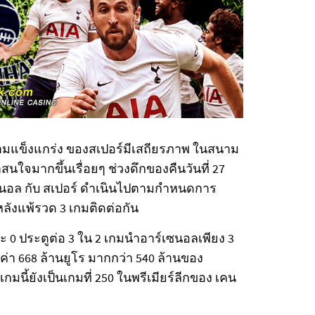
ามแข็งแกร่ง ของสเปอร์มีเสถียรภาพ ในสนาม
นใจมากขึ้นเรื่อยๆ ช่วงดึกของคืนวันที่ 27
ร์เซนอล กับ สเปอร์ ดำเนินไปตามกำหนดการ
หลังแพ้รวด 3 เกมติดต่อกัน
มและ 0 ประตูต่อ 3 ใน 2 เกมนำอาร์เซนอลเพียง 3
มูลค่า 668 ล้านยูโร มากกว่า 540 ล้านของ
เกมนี้ยังเป็นเกมที่ 250 ในพรีเมียร์ลีกของ เคน