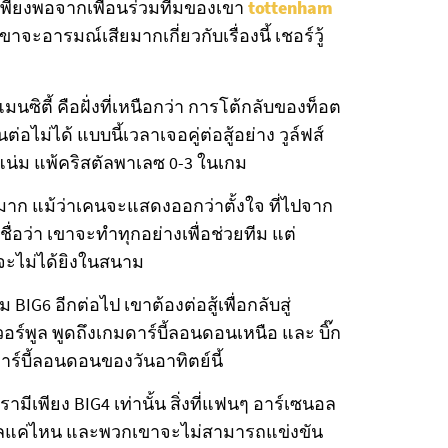
นเพียงพอจากเพื่อนร่วมทีมของเขา
tottenham
จะอารมณ์เสียมากเกี่ยวกับเรื่องนี้ เชอร์วู้
แมนซิตี้ คือฝั่งที่เหนือกว่า การโต้กลับของท็อต
ไม่ได้ แบบนี้เวลาเจอคู่ต่อสู้อย่าง วูล์ฟส์
น่ม แพ้คริสตัลพาเลซ 0-3 ในเกม
่มาก แม้ว่าเคนจะแสดงออกว่าตั้งใจ ที่ไปจาก
เชื่อว่า เขาจะทำทุกอย่างเพื่อช่วยทีม แต่
จะไม่ได้ยิงในสนาม
BIG6 อีกต่อไป เขาต้องต่อสู้เพื่อกลับสู่
วอร์พูล พูดถึงเกมดาร์บี้ลอนดอนเหนือ และ บิ๊ก
ดาร์บี้ลอนดอนของวันอาทิตย์นี้
มีเพียง BIG4 เท่านั้น สิ่งที่แฟนๆ อาร์เซนอล
ลแค่ไหน และพวกเขาจะไม่สามารถแข่งขัน