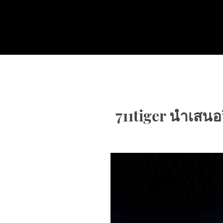
711tiger นำเสนอว