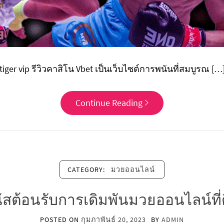
tiger vip รีวิวคาสิโน Vbet เป็นเว็บไซต์การพนันที่สมบูรณ […
Continue Reading
CATEGORY:
มวยออนไลน์
สต้อนรับการเดิมพันมวยออนไลน์ที่ดีท
POSTED ON
กุมภาพันธ์ 20, 2023
BY
ADMIN