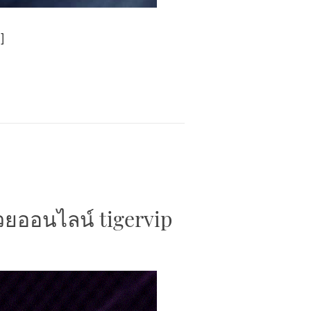
]
มวยออนไลน์ tigervip