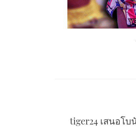
tiger24 เสนอโบนั