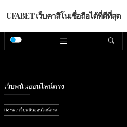
Skip
to
UFABET เว็บคาสิโนเชื่อถือได้ที่ดีที่สุด
content
Primary
Menu
เว็บพนันออนไลน์ตรง
Home
เว็บพนันออนไลน์ตรง