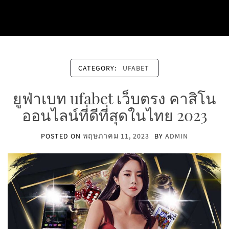
CATEGORY:
UFABET
ยูฟ่าเบท ufabet เว็บตรง คาสิโน
ออนไลน์ที่ดีที่สุดในไทย 2023
POSTED ON
พฤษภาคม 11, 2023
BY
ADMIN