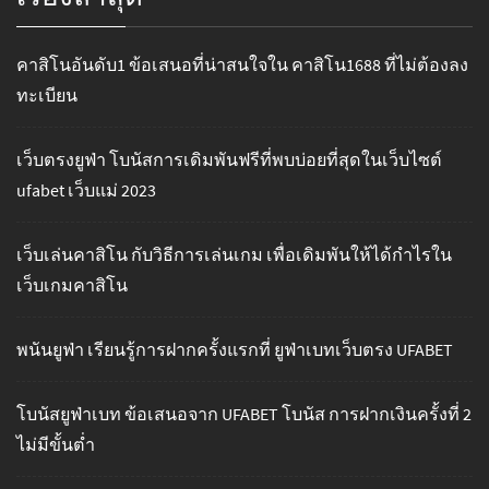
คาสิโนอันดับ1 ข้อเสนอที่น่าสนใจใน คาสิโน1688 ที่ไม่ต้องลง
ทะเบียน
เว็บตรงยูฟ่า โบนัสการเดิมพันฟรีที่พบบ่อยที่สุดในเว็บไซต์
ufabet เว็บแม่ 2023
เว็บเล่นคาสิโน กับวิธีการเล่นเกม เพื่อเดิมพันให้ได้กำไรใน
เว็บเกมคาสิโน
พนันยูฟ่า เรียนรู้การฝากครั้งแรกที่ ยูฟ่าเบทเว็บตรง UFABET
โบนัสยูฟ่าเบท ข้อเสนอจาก UFABET โบนัส การฝากเงินครั้งที่ 2
ไม่มีขั้นต่ำ