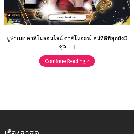
ยูฟ่าเบท คาสิโนออนไลน์ คาสิโนออนไลน์ที่ดีที่สุดยังมี
ชุด […]
Continue Reading
เรื่องล่าสุด