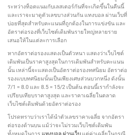
ระหว่างท็อตแนมกับเลสเตอร์กันที่จะเกิดขึ้นในคืนนี้
และเราจะมาดูตัวเลขบางส่วนกัน แทงบอล ผ่านเว็บที่
บ่อยที่สุดสำหรับคะแนนที่ถูกต้องในการแข่งขัน และ
อัตราต่อรองที่เว็บไซต์เดิมพันรายใหญ่หลายราย
เสนอให้ในแต่ละการเลือก
หากอัตราต่อรองแสดงเป็นตัวหนา แสดงว่าเว็บไซต์
เดิมพันเป็นราคาสูงสุดในการเดิมพันสำหรับคะแนน
นั้น เหล่านี้จะแสดงเป็นอัตราต่อรองทศนิยม อัตราต่อ
รองแบบทศนิยมนั้นเป็นเพียงเศษส่วนบวกหนึ่ง ดังนั้น
7/1 = 8.0 และ 8.5 = 15/2 เป็นต้น ตอนนี้เรากำลังจะ
เปรียบเทียบราคาสูงสุด และราคาเฉลี่ยในตลาด
เว็บไซต์เดิมพันด้วยอัตราต่อรอง
โปรดทราบว่าเราได้นำตัวเลขราคาเฉลี่ย จากอัตรา
ต่อรองด้านบน แม้ว่าจะไม่รวมเว็บไซต์เดิมพัน
ทั้งหมดในการ
แทงบอล ผ่านเว็บ
แต่ค่าเฉลี่ยในกรณี