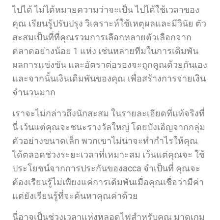
ไปได้ ไม่ได้หมายความว่าจะเป็น ไปได้ใช้เวลาของ
คุณ เรียนรู้ปรับปรุง วิเคราะห์ใช้เหตุผลและมีวินัย ตัว
สะสมเป็นที่ที่คุณรวมการเลือกหลายตัวเลือกจาก
ตลาดอย่างน้อย 1 แห่ง เช่นหลายทีมในการเดิมพัน
ผลการแข่งขัน และอัตราต่อรองจะถูกคูณด้วยกันเอง
และจากนั้นเงินเดิมพันของคุณ เพื่อสร้างการจ่ายเงิน
จำนวนมาก
เราจะไม่กล่าวถึงนักสะสม ในรายละเอียดที่แท้จริงที่
นี่ เว้นแต่คุณจะชนะรางวัลใหญ่ โดยบังเอิญจากกลุ่ม
ตัวอย่างขนาดเล็ก พวกเขาไม่น่าจะทำกำไรให้คุณ
ได้ตลอดช่วงระยะเวลาที่เหมาะสม เว้นแต่คุณจะ ใช้
ประโยชน์จากการประกันของacca จำเป็นที่ คุณจะ
ต้องเรียนรู้ไม่เพียงแค่การเดิมพันเมื่อคุณเชื่อว่ามีค่า
แต่ยังเรียนรู้ที่จะค้นหาคุณค่าด้วย
นี่อาจเป็นช่วงเวลาแห่งหลอดไฟสำหรับคุณ มาดูเกม