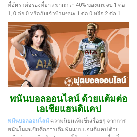
ที่อัตราต่อรองที่ยาว มากกว่า 40% ของเกมจบ 1 ต่อ
1, 0 ต่อ 0 หรือกับเจ้าบ้านชนะ 1 ต่อ 0 หรือ 2 ต่อ 1
พนันบอลออนไลน์ ด้วยแต้มต่อ
เอเชียแฮนดิแคป
พนันบอลออนไลน์
ความนิยมเพิ่มขึ้นเรื่อยๆ จากการ
พนันในเอเชียคือการเดิมพันแบบแฮนดิแคป ด้วย