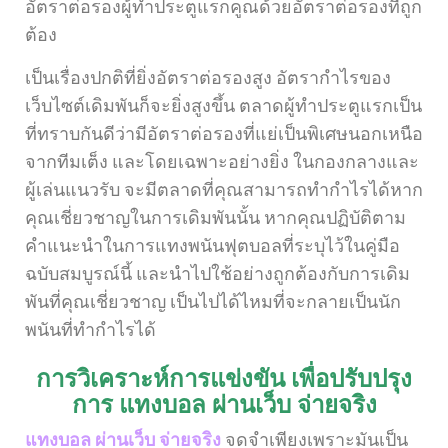
อัตราต่อรองผู้ทำประตูแรกคูณด้วยอัตราต่อรองที่ถูก
ต้อง
เป็นเรื่องปกติที่ยิ่งอัตราต่อรองสูง อัตรากำไรของ
เว็บไซต์เดิมพันก็จะยิ่งสูงขึ้น ตลาดผู้ทำประตูแรกเป็น
ที่ทราบกันดีว่ามีอัตราต่อรองที่แย่เป็นพิเศษนอกเหนือ
จากทีมเต็ง และโดยเฉพาะอย่างยิ่ง ในกองกลางและ
ผู้เล่นแนวรับ จะมีตลาดที่คุณสามารถทำกำไรได้หาก
คุณเชี่ยวชาญในการเดิมพันนั้น หากคุณปฏิบัติตาม
คำแนะนำในการแทงพนันฟุตบอลที่ระบุไว้ในคู่มือ
ฉบับสมบูรณ์นี้ และนำไปใช้อย่างถูกต้องกับการเดิม
พันที่คุณเชี่ยวชาญ เป็นไปได้ไหมที่จะกลายเป็นนัก
พนันที่ทำกำไรได้
การวิเคราะห์การแข่งขัน เพื่อปรับปรุง
การ แทงบอล ผ่านเว็บ จ่ายจริง
แทงบอล ผ่านเว็บ จ่ายจริง
จดจำเพียงเพราะมันเป็น