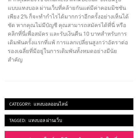
แบบแทงบอล ผ่านเว็บที่คล้ายกันแต่มีค่าคอมมิชชัน
เพียง 2% ก็จะทำกำไรได้มากกว่าอีกครั้งอย่างเห็นได้
ชัด หากคุณไม่มีบัญชี คุณสามารถสมัครได้ที่นี่ หรือ
คลิกที่นี่เพื่อสมัคร และรับเงินคืน 10 บาทสำหรับการ
เดิมพันครั้งแรกที่แพ้ การแลกเปลี่ยนสูงกว่าอัตราต่อ
รองเฉลี่ยที่มีอยู่ในการเดิมพันทั้งหมดอย่างมีนัย
สำคัญ
CATEGORY:
แทงบอลออนไลน์
TAGGED:
แทงบอล ผ่านเว็บ