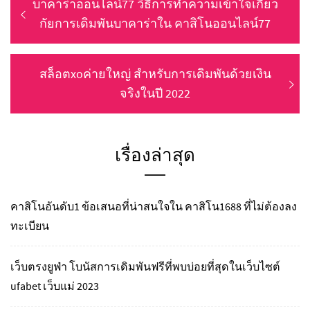
บาคาร่าออนไลน์77 วิธีการทำความเข้าใจเกี่ยว
กัยการเดิมพันบาคาร่าใน คาสิโนออนไลน์77
สล็อตxoค่ายใหญ่ สำหรับการเดิมพันด้วยเงิน
จริงในปี 2022
เรื่องล่าสุด
คาสิโนอันดับ1 ข้อเสนอที่น่าสนใจใน คาสิโน1688 ที่ไม่ต้องลง
ทะเบียน
เว็บตรงยูฟ่า โบนัสการเดิมพันฟรีที่พบบ่อยที่สุดในเว็บไซต์
ufabet เว็บแม่ 2023