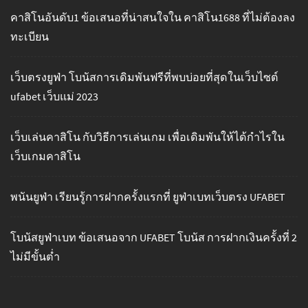
คาสิโนอันดับ1 ข้อเสนอที่น่าสนใจใน คาสิโน1688 ที่ไม่ต้องลง
ทะเบียน
เว็บตรงยูฟ่า โบนัสการเดิมพันฟรีที่พบบ่อยที่สุดในเว็บไซต์
ufabet เว็บแม่ 2023
เว็บเล่นคาสิโน กับวิธีการเล่นเกม เพื่อเดิมพันให้ได้กำไรใน
เว็บเกมคาสิโน
พนันยูฟ่า เรียนรู้การฝากครั้งแรกที่ ยูฟ่าเบทเว็บตรง UFABET
โบนัสยูฟ่าเบท ข้อเสนอจาก UFABET โบนัส การฝากเงินครั้งที่ 2
ไม่มีขั้นต่ำ