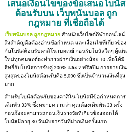
เสนอเงื่อนไขของข้อเสนอโบนัส
ต้อนรับบน เว็บพนันบอล ถูก
กฎหมาย ที่เชื่อถือได้
เว็บพนันบอล ถูกกฎหมาย
สำหนับเว็บไซต์กีฬาออนไลน์
สิ่งสำคัญคือต้องอ่านข้อกำหนด และเงื่อนไขที่เกี่ยวข้อง
กับโบนัสต้อนรับคาสิโน เบทเวย์ ก่อนรับโบนัสใดๆ ผู้เล่น
ใหม่ทุกคนจะต้องทำการฝากเงินอย่างน้อย 10 เพื่อให้มี
สิทธิ์รับโบนัสการจับคู่ 200% และ 2 ฟรีสปิน การจ่ายเงิน
สูงสุดของโบนัสต้อนรับคือ 5,000 ซึ่งเป็นจำนวนเงินที่สูง
มาก
สำหรับโบนัสต้อนรับของคาสิโน โบนัสมีข้อกำหนดการ
เดิมพัน 33% ซึ่งหมายความว่า คุณต้องเดิมพัน 33 ครั้ง
ก่อนจึงจะสามารถถอนเงินรางวัลที่เกี่ยวข้องออกได้
โบนัสมีอายุ 30 วันนับจากวันที่ฝากเงินครั้งแรก