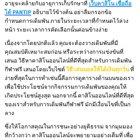
อายุจะคล้ายกับอายุการเก็บรักษาที่
เว็บคาสิโน เชื่อถือ
ได้ PANTIP
อธิบายไว้ข้างต้น อย่าลืมกรอกข้อ
กำหนดการเดิมพัน ภายในระยะเวลาที่กำหนดไว้ล่วง
หน้า ระยะเวลาการคัดเลือกนั้นค่อนข้างง่าย
เนื่องจากโดยปกติแล้ว คุณจะต้องวางเดิมพันที่มี
คุณสมบัติเหมาะสมก่อน หรือระหว่างการแข่งขันที่
เสนอ วิธีหาคาสิโนออนไลน์ที่ดีที่สุดสำหรับการเดิมพัน
กีฬาฟรี เสนอโดยเว็บไซต์
วิธี เล่นบอลให้ได้เงินทุกวัน
ที่
ง่ายที่สุดในการทำเช่นนี้คือการดูตารางด้านบนของเรา
เพื่อใช้ประโยชน์จากกิจกรรมการเดิมพันของคุณให้
เกิดประโยชน์สูงสุด นอกจากนี้ คาสิโนออนไลน์ที่ดีที่สุด
ของเราสำหรับการเดิมพันกีฬาฟรี มักมีเงื่อนไขที่เป็นก
ลาง
ซึ่งให้โอกาสคุณในการชนะอย่างยุติธรรม จากมุมมอง
ที่กว้างกว่า คาสิโนออนไลน์จะพยายามอย่างเต็มที่ เพื่อ