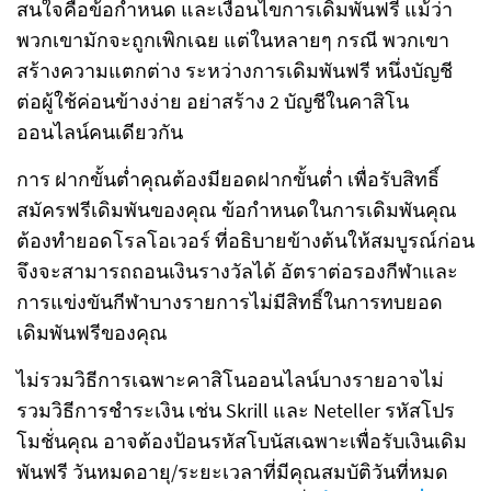
สนใจคือข้อกำหนด และเงื่อนไขการเดิมพันฟรี แม้ว่า
พวกเขามักจะถูกเพิกเฉย แต่ในหลายๆ กรณี พวกเขา
สร้างความแตกต่าง ระหว่างการเดิมพันฟรี หนึ่งบัญชี
ต่อผู้ใช้ค่อนข้างง่าย อย่าสร้าง 2 บัญชีในคาสิโน
ออนไลน์คนเดียวกัน
การ ฝากขั้นต่ำคุณต้องมียอดฝากขั้นต่ำ เพื่อรับสิทธิ์
สมัครฟรีเดิมพันของคุณ ข้อกำหนดในการเดิมพันคุณ
ต้องทำยอดโรลโอเวอร์ ที่อธิบายข้างต้นให้สมบูรณ์ก่อน
จึงจะสามารถถอนเงินรางวัลได้ อัตราต่อรองกีฬาและ
การแข่งขันกีฬาบางรายการไม่มีสิทธิ์ในการทบยอด
เดิมพันฟรีของคุณ
ไม่รวมวิธีการเฉพาะคาสิโนออนไลน์บางรายอาจไม่
รวมวิธีการชำระเงิน เช่น Skrill และ Neteller รหัสโปร
โมชั่นคุณ อาจต้องป้อนรหัสโบนัสเฉพาะเพื่อรับเงินเดิม
พันฟรี วันหมดอายุ/ระยะเวลาที่มีคุณสมบัติวันที่หมด