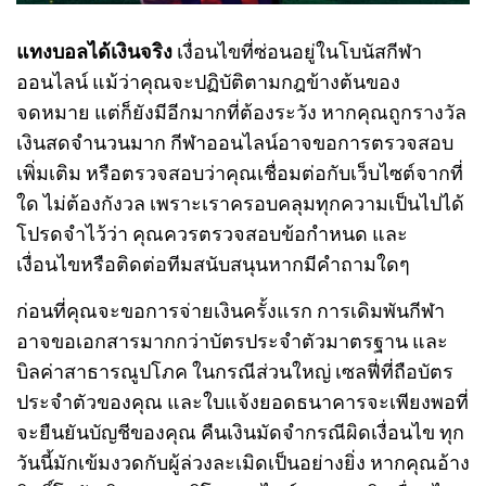
แทงบอลได้เงินจริง
เงื่อนไขที่ซ่อนอยู่ในโบนัสกีฬา
ออนไลน์ แม้ว่าคุณจะปฏิบัติตามกฎข้างต้นของ
จดหมาย แต่ก็ยังมีอีกมากที่ต้องระวัง หากคุณถูกรางวัล
เงินสดจำนวนมาก กีฬาออนไลน์อาจขอการตรวจสอบ
เพิ่มเติม หรือตรวจสอบว่าคุณเชื่อมต่อกับเว็บไซต์จากที่
ใด ไม่ต้องกังวล เพราะเราครอบคลุมทุกความเป็นไปได้
โปรดจำไว้ว่า คุณควรตรวจสอบข้อกำหนด และ
เงื่อนไขหรือติดต่อทีมสนับสนุนหากมีคำถามใดๆ
ก่อนที่คุณจะขอการจ่ายเงินครั้งแรก การเดิมพันกีฬา
อาจขอเอกสารมากกว่าบัตรประจำตัวมาตรฐาน และ
บิลค่าสาธารณูปโภค ในกรณีส่วนใหญ่ เซลฟี่ที่ถือบัตร
ประจำตัวของคุณ และใบแจ้งยอดธนาคารจะเพียงพอที่
จะยืนยันบัญชีของคุณ คืนเงินมัดจำกรณีผิดเงื่อนไข ทุก
วันนี้มักเข้มงวดกับผู้ล่วงละเมิดเป็นอย่างยิ่ง หากคุณอ้าง