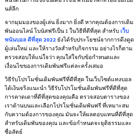
นส์ลีก
จากมุมมองของผู้เล่น ยิ่งมาก ยิ่งดี หากคุณต้องการเดิม
พันออนไลน์ โบนัสฟรีเป็น 1 ในวิธีที่ดีที่สุด สำหรับ
เว็บ
พนันบอล ดีที่สุด 2022
ยังได้รับประโยชน์จากการดึงดูด
ผู้เล่นใหม่ และให้รางวัลสำหรับกิจกรรม อย่างไรก็ตาม
ตรวจสอบให้แน่ใจว่า คุณใส่ใจกับข้อกำหนดและ
เงื่อนไขของการเดิมพันฟรีแต่ละครั้งเสมอ
วิธีรับโปรโมชั่นเดิมพันฟรีที่ดีที่สุด ในเว็บไซต์แทงบอล
ได้เงินจริงแนะนำ วิธีรับโปรโมชั่นเดิมพันฟรีที่ดีที่สุด
การคาดเดาที่ดีที่สุดของคุณคือ ตรวจสอบตารางของ
เราด้านบนและเลือกโปรโมชั่นเดิมพันฟรี ที่เหมาะสม
กับความต้องการของคุณ มันจะให้ผลตอบแทนที่ดีที่สุด
สำหรับเดิมพันของคุณ และข้อกำหนดจะยุติธรรมและ
ซื่อสัตย์