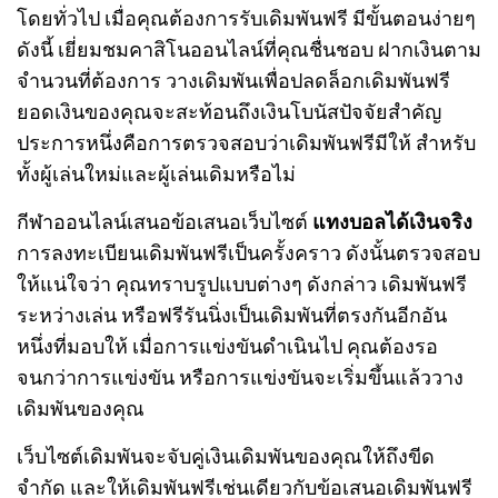
โดยทั่วไป เมื่อคุณต้องการรับเดิมพันฟรี มีขั้นตอนง่ายๆ
ดังนี้ เยี่ยมชมคาสิโนออนไลน์ที่คุณชื่นชอบ ฝากเงินตาม
จำนวนที่ต้องการ วางเดิมพันเพื่อปลดล็อกเดิมพันฟรี
ยอดเงินของคุณจะสะท้อนถึงเงินโบนัสปัจจัยสำคัญ
ประการหนึ่งคือการตรวจสอบว่าเดิมพันฟรีมีให้ สำหรับ
ทั้งผู้เล่นใหม่และผู้เล่นเดิมหรือไม่
กีฬาออนไลน์เสนอข้อเสนอเว็บไซต์
แทงบอลได้เงินจริง
การลงทะเบียนเดิมพันฟรีเป็นครั้งคราว ดังนั้นตรวจสอบ
ให้แน่ใจว่า คุณทราบรูปแบบต่างๆ ดังกล่าว เดิมพันฟรี
ระหว่างเล่น หรือฟรีรันนิ่งเป็นเดิมพันที่ตรงกันอีกอัน
หนึ่งที่มอบให้ เมื่อการแข่งขันดำเนินไป คุณต้องรอ
จนกว่าการแข่งขัน หรือการแข่งขันจะเริ่มขึ้นแล้ววาง
เดิมพันของคุณ
เว็บไซต์เดิมพันจะจับคู่เงินเดิมพันของคุณให้ถึงขีด
จำกัด และให้เดิมพันฟรีเช่นเดียวกับข้อเสนอเดิมพันฟรี