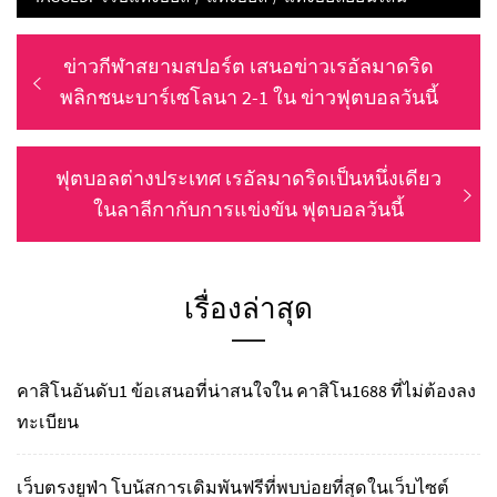
แนะแนว
Previous
ข่าวกีฬาสยามสปอร์ต เสนอข่าวเรอัลมาดริด
เรื่อง
post:
พลิกชนะบาร์เซโลนา 2-1 ใน ข่าวฟุตบอลวันนี้
Next
ฟุตบอลต่างประเทศ เรอัลมาดริดเป็นหนึ่งเดียว
post:
ในลาลีกากับการแข่งขัน ฟุตบอลวันนี้
เรื่องล่าสุด
คาสิโนอันดับ1 ข้อเสนอที่น่าสนใจใน คาสิโน1688 ที่ไม่ต้องลง
ทะเบียน
เว็บตรงยูฟ่า โบนัสการเดิมพันฟรีที่พบบ่อยที่สุดในเว็บไซต์