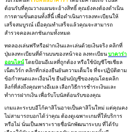
ต้อนรับที่คุณวางแผนจะอ้างสิทธิ์ คุณยังคงต้องดำเนิน
การตามขั้นตอนทั้งสี่นี้ เพื่อดำเนินการลงทะเบียนให้
เสร็จสมบูรณ์ เมื่อคุณทำเสร็จแล้วคุณจะสามารถ
สำรวจคอลเลกชันเกมทั้งหมด
ทดลองเล่นฟรีหรือฝากเงินและเล่นด้วยเงินจริง คลิกที่
ปุ่มลงทะเบียนที่ด้านบนของหน้าจอ ลงทะเบียน
บาคาร่า
ออนไลน์
โดยป้อนอีเมลที่ถูกต้อง หรือใช้บัญชีโซเชียล
เน็ตเวิร์ก คลิกที่กล่องยืนยันความเต็มใจ ที่จะปฏิบัติตาม
ข้อกำหนดและเงื่อนไข ยืนยันบัญชีของคุณโดยคลิก
ลิงก์ที่ส่งถึงคุณทางอีเมล เลือกวิธีการชำระเงินและ
ทำการฝากเงิน เพื่อรับโบนัสต้อนรับของคุณ
เกมและระบบอีโก้คาสิโนอาจเป็นคาสิโนใหม่ แต่คุณคง
ไม่สามารถบอกได้ว่าคุณ ต้องดูเฉพาะเกมที่ให้บริการ
หรือไม่ นั่นเป็นเพราะรายชื่อนักพัฒนาระบบ ที่ได้รับ