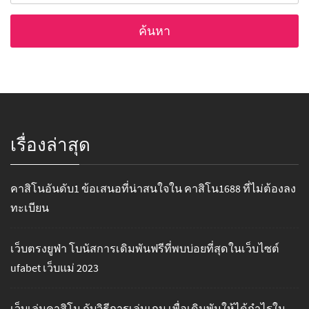
เรื่องล่าสุด
คาสิโนอันดับ1 ข้อเสนอที่น่าสนใจใน คาสิโน1688 ที่ไม่ต้องลง
ทะเบียน
เว็บตรงยูฟ่า โบนัสการเดิมพันฟรีที่พบบ่อยที่สุดในเว็บไซต์
ufabet เว็บแม่ 2023
เว็บเล่นคาสิโน กับวิธีการเล่นเกม เพื่อเดิมพันให้ได้กำไรใน