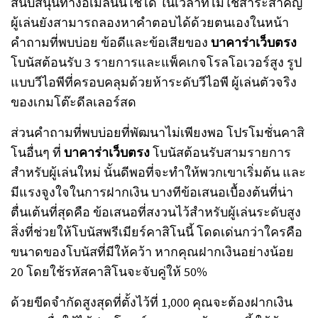
สนับสนุนทางอีเมลนั้นใช้ได้ ในเวลาที่ไม่ใช่สาระสำคัญ
ผู้เล่นยังสามารถลองหาคำตอบได้ด้วยตนเองในหน้า
คำถามที่พบบ่อย ข้อดีและข้อเสียของ
บาคาร่าเว็บตรง
โบนัสต้อนรับ 3 รายการและแพ็คเกจโรลโอเวอร์สูง รูป
แบบวีไอพีที่ครอบคลุมด้วยห้าระดับวีไอพี ผู้เล่นตัวจริง
ของเกมโต๊ะดีลเลอร์สด
ส่วนคำถามที่พบบ่อยที่พัฒนาไม่เพียงพอ โปรโมชั่นคาสิ
โนอื่นๆ ที่
บาคาร่าเว็บตรง
โบนัสต้อนรับสามรายการ
สำหรับผู้เล่นใหม่ นั้นดีพอที่จะทำให้พวกเขาเริ่มต้น และ
มีแรงจูงใจในการฝากเงิน บางทีข้อเสนอเบื้องต้นที่น่า
ตื่นเต้นที่สุดคือ ข้อเสนอที่สงวนไว้สำหรับผู้เล่นระดับสูง
สิ่งที่ช่วยให้โบนัสพรีเมียร์คาสิโนนี้ โดดเด่นกว่าใครคือ
ขนาดของโบนัสที่มีให้คว้า หากคุณฝากเงินอย่างน้อย
20 โดยใช้รหัสคาสิโนจะจับคู่ให้ 50%
ด้วยขีดจำกัดสูงสุดที่ตั้งไว้ที่ 1,000 คุณจะต้องฝากเงิน