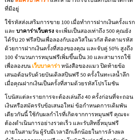
ที่มีอยู่
ใช้รหัสส่งเสริมการขาย 100 เมื่อทำการฝากเงินครั้งแรก
และ
บาคาร่าเว็บตรง
จะเพิ่มเป็นสองเท่าถึง 500 คุณยัง
ได้รับ 20 ฟรีสปินเพื่อลองกับเอลวิสในเวกัส ติดตามรหัส
ด้วยการฝากเงินครั้งที่สองของคุณ และจับคู่ 50% สูงถึง
100 จำนวนการหมุนฟรีเพิ่มขึ้นเป็น 30 และสามารถใช้
เพื่อลองบน
เว็บบาคาร่า
หนังสือของแมว ปิดท้ายข้อ
เสนอต้อนรับด้วยบันเดิลสปินฟรี 50 ครั้งในทะเลน้ำลึก
เมื่อคุณฝากเงินเป็นครั้งที่สามด้วยรหัสโปรโมชัน
โบนัสแต่ละรายการจะต้องเล่นถึง 40 ครั้งก่อนที่จะถอน
เงินหรือสมัครรับข้อเสนอใหม่ ข้อกำหนดการเดิมพัน
เดียวกันนี้ ใช้กับผลกำไรที่เกิดจากการหมุนฟรี คุณจะ
ต้องดำเนินการอย่างรวดเร็ว และรับสิทธิ์หมุนฟรี
ภายในสามวัน ผู้รับมีเวลาอีกเล็กน้อยในการล้างผล