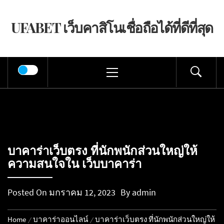
UFABET เว็บคาสิโนเชื่อถือได้ที่ดีที่สุด
บาคาร่าเว็บตรง ที่นักพนักส่วนใหญ่ให้
ความสนใจใน เว็บบาคาร่า
Posted On
มกราคม 12, 2023
By
admin
Home
บาคาร่าออนไลน์
บาคาร่าเว็บตรง ที่นักพนักส่วนใหญ่ให้