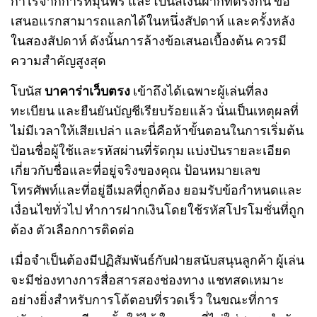
กำไรจากการหมุนฟรี และโบนัสเงินฝากที่ตรงกัน ข้อ
เสนอแรกสามารถแลกได้ในหนึ่งสัปดาห์ และครั้งหลัง
ในสองสัปดาห์ ดังนั้นการล้างข้อเสนอเบื้องต้น ควรมี
ความสำคัญสูงสุด
โบนัส
บาคาร่าเว็บตรง
เข้าถึงได้เฉพาะผู้เล่นที่ลง
ทะเบียน และยืนยันบัญชีเรียบร้อยแล้ว นั่นเป็นเหตุผลที่
ไม่มีเวลาให้เสียเปล่า และนี่คือห้าขั้นตอนในการเริ่มต้น
ป้อนชื่อผู้ใช้และรหัสผ่านที่รัดกุม แบ่งปันรายละเอียด
เกี่ยวกับชื่อและที่อยู่จริงของคุณ ป้อนหมายเลข
โทรศัพท์และที่อยู่อีเมลที่ถูกต้อง ยอมรับข้อกำหนดและ
เงื่อนไขทั่วไป ทำการฝากเงินโดยใช้รหัสโปรโมชั่นที่ถูก
ต้อง ตัวเลือกการติดต่อ
เมื่อจำเป็นต้องมีปฏิสัมพันธ์กับฝ่ายสนับสนุนลูกค้า ผู้เล่น
จะมีช่องทางการสื่อสารสองช่องทาง แชทสดเหมาะ
อย่างยิ่งสำหรับการโต้ตอบที่รวดเร็ว ในขณะที่การ