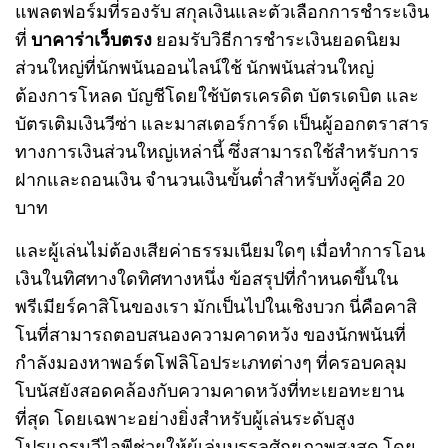
แพลตฟอร์มที่รองรับ สกุลเงินและตัวเลือกการชำระเงิน
ที่
บาคาร่าเว็บตรง
ยอมรับวิธีการชำระเงินยอดนิยม
ส่วนใหญ่ที่นักพนันออนไลน์ใช้ นักพนันส่วนใหญ่
ต้องการโหลด บัญชีโดยใช้บัตรเครดิต บัตรเดบิต และ
บัตรเติมเงินวีซ่า และมาสเตอร์การ์ด เป็นผู้ออกตราสาร
ทางการเงินส่วนใหญ่เหล่านี้ ซึ่งสามารถใช้สำหรับการ
ฝากและถอนเงิน จำนวนเงินขั้นต่ำสำหรับทั้งคู่คือ 20
บาท
และผู้เล่นไม่ต้องเสียค่าธรรมเนียมใดๆ เมื่อทำการโอน
เงินในทิศทางใดทิศทางหนึ่ง ข้อสรุปที่กำหนดขึ้นใน
พรีเมียร์คาสิโนของเรา มักเป็นไปในเชิงบวก นี่คือคาสิ
โนที่สามารถตอบสนองความคาดหวัง ของนักพนันที่
กำลังมองหาพอร์ตโฟลิโอประเภทต่างๆ ที่ครอบคลุม
โบนัสยังสอดคล้องกับความคาดหวังที่ทะเยอทะยาน
ที่สุด โดยเฉพาะอย่างยิ่งสำหรับผู้เล่นระดับสูง
โปรแกรมวีไอพีช่วยให้ผู้เล่นบรรลุศักยภาพสูงสุด โดย