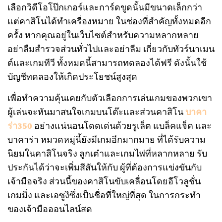
เลือกวิดีโอโป๊กเกอร์และการ์ดขูดนั้นมีขนาดเล็กกว่า
แต่คาสิโนได้ทำเครื่องหมาย ในช่องที่สำคัญทั้งหมดอีก
ครั้ง หากคุณอยู่ในเว็บไซต์สำหรับความหลากหลาย
อย่าลืมสำรวจส่วนทั่วไปและอย่าลืม เกี่ยวกับทัวร์นาเมน
ต์และเกมทีวี ทั้งหมดนี้สามารถทดลองได้ฟรี ดังนั้นใช้
บัญชีทดลองให้เกิดประโยชน์สูงสุด
เพื่อทำความคุ้นเคยกับตัวเลือกการเล่นเกมของพวกเขา
ผู้เล่นจะหันมาสนใจเกมบนโต๊ะและส่วนคาสิโน
บาคา
ร่า350
อย่างแน่นอนโดดเด่นด้วยรูเล็ต แบล็คแจ็ค และ
บาคาร่า หมวดหมู่นี้ยังมีเกมอีกมากมาย ที่ได้รับความ
นิยมในคาสิโนจริง ลูกเต๋าและเกมไพ่ที่หลากหลาย รับ
ประกันได้ว่าจะเพิ่มสีสันให้กับ ผู้ที่ต้องการแข่งขันกับ
เจ้ามือจริง ส่วนนี้ของคาสิโนขับเคลื่อนโดยอีโวลูชั่น
เกมมิ่ง และเอซูงิซึ่งเป็นชื่อที่ใหญ่ที่สุด ในการกระทำ
ของเจ้ามือออนไลน์สด