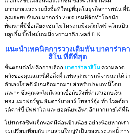
เลือกให้ขับเคลื่อนคอลเลกชัน ของพวกเขานั้นมี
มากมายและรวมถึงชื่อที่ใหญ่ที่สุดในธุรกิจการพนัน ที่นี่
คุณจะพบกับเกมมากกว่า 2,000 เกมที่จัดทำโดยนัก
พัฒนาที่มีชื่อเสียง เช่น ไมโครเกมมิ่งควิกไฟร์ ควิกสปิน
บลูปริ้น บิ๊กไทม์เกมมิ่ง พรามาติกเพลย์ ELK
แนะนำเทคนิคการวางเดิมพัน บาคาร่าคา
สิโน ที่ดีที่สุด
ขั้นตอนต่อไปคือการเลือก
บาคาร่าคาสิโน
ความคาด
หวังของคุณและนี่คือสิ่งที่ แฟนๆสามารถพิจารณาได้ว่า
ตัวเองโชคดี มีเกมอีกมากมายสำหรับประเภทนี้โดย
เฉพาะ ซึ่งคุณจะไม่มีเวลาเบื่อกับสิ่งที่นำเสนอกบเงิน
ทอง แมวฟอร์จูน อันดาร์บาฮาร์ โพลาร์อุ้งเท้า ไวลด์ฮา
วด์ดาร์บี้ บัฟฟาโล และยอดนิยมอื่นๆ อีกมากมายได้ที่นี่
โปรเกรสซีฟแจ็กพอตมีค่อนข้างน้อย อย่างน้อยหากเรา
จะเปรียบเทียบกับ เกมส่วนใหญ่ที่เป็นของประเภทนี้ การ