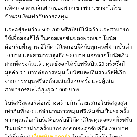
แพ็คเกจ ตามเงินฝากของพวกเขา พวกเขาจะได้รับ
จำนวนเงินเท่ากับการลงทุน
และอยู่ระหว่าง 500-700 ฟรีสปินมีให้คว้า และสามารถ
ใช้เพื่อลองก็ได้ ในคอลเลกชันของพวกเขา โบนัส
ต้อนรับพื้นฐาน อีโก้คาสิโนมอบให้กับทุกคนที่ฝากขั้นต่ำ
10 บาท และสามารถสูงถึง 500 บาท นอกจากโบนัสเงิน
ฝากที่ตรงกันแล้ว คุณยังจะได้รับฟรีสปิน 20 ครั้งซึ่งมี
มูลค่า 0.1 บาทต่อการหมุน โบนัสและเงินรางวัลที่เกิด
จากการหมุนฟรีจะต้องเล่นถึง 40 ครั้ง และผู้เล่น
สามารถชนะได้สูงสุด 1,000 บาท
โบนัสซิลเวอร์ค่อนข้างคล้ายกัน โดยเสนอโบนัสสูงสุด
เท่ากันที่ 500 แต่จำนวนการหมุนฟรีเพิ่มขึ้นเป็น 50 ครั้ง
หากคุณเลือกโบนัสต้อนรับอีโก้คาสิโน คุณจะละทิ้งฟรีส
ปิน แต่การฝากครั้งแรกของคุณจะถูกจับคู่ถึง 700 บาท
วิธีเริ่มต้นที่
เว็บพนันบาคาร่า
โดยไม่คำนึงถึง โบนัส