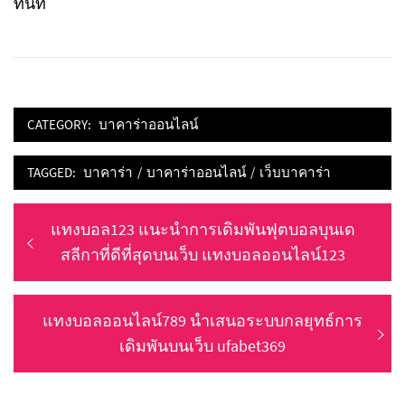
ทันที
CATEGORY:
บาคาร่าออนไลน์
TAGGED:
บาคาร่า
/
บาคาร่าออนไลน์
/
เว็บบาคาร่า
แทงบอล123 แนะนำการเดิมพันฟุตบอลบุนเด
สลีกาที่ดีที่สุดบนเว็บ แทงบอลออนไลน์123
แทงบอลออนไลน์789 นำเสนอระบบกลยุทธ์การ
เดิมพันบนเว็บ ufabet369